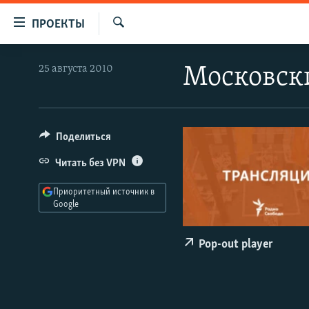
Ссылки
ПРОЕКТЫ
для
Искать
упрощенного
ПРОГРАММЫ
25 августа 2010
Московски
доступа
ПОДКАСТЫ
Вернуться
АВТОРСКИЕ ПРОЕКТЫ
к
основному
ЦИТАТЫ СВОБОДЫ
Поделиться
содержанию
МНЕНИЯ
Читать без VPN
Вернутся
КУЛЬТУРА
к
Приоритетный источник в
главной
Google
IDEL.РЕАЛИИ
навигации
КАВКАЗ.РЕАЛИИ
Вернутся
Pop-out player
к
СЕВЕР.РЕАЛИИ
поиску
СИБИРЬ.РЕАЛИИ