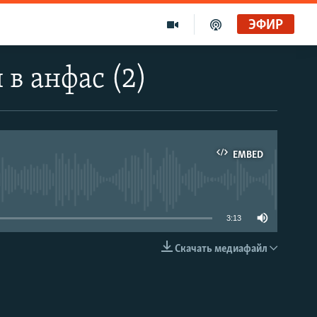
ЭФИР
в анфас (2)
EMBED
able
3:13
Скачать медиафайл
EMBED