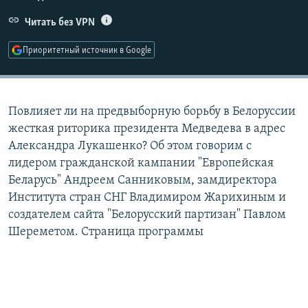
РАСПИСАНИЕ ВЕЩАНИЯ
Читать без VPN
ПОДПИШИТЕСЬ НА РАССЫЛКУ
Приоритетный источник в Google
СОЦИАЛЬНЫЕ СЕТИ
Повлияет ли на предвыборную борьбу в Белоруссии
жесткая риторика президента Медведева в адрес
Александра Лукашенко? Об этом говорим с
лидером гражданской кампании "Европейская
Все сайты РСЕ/РС
Беларусь" Андреем Санниковым, замдиректора
Института стран СНГ Владимиром Жарихиным и
создателем сайта "Белорусский партизан" Павлом
Шереметом. Страница программы