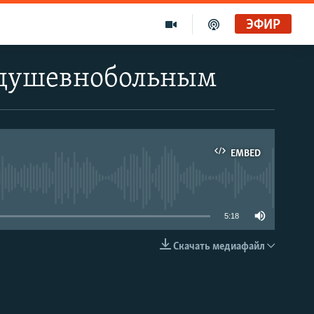
ЭФИР
 душевнобольным
EMBED
able
5:18
Скачать медиафайл
EMBED