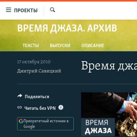
Ссылки
ПРОЕКТЫ
для
Искать
упрощенного
ВРЕМЯ ДЖАЗА. АРХИВ
ПРОГРАММЫ
доступа
ПОДКАСТЫ
Вернуться
ТЕКСТЫ
ВЫПУСКИ
ОПИСАНИЕ
АВТОРСКИЕ ПРОЕКТЫ
к
основному
ЦИТАТЫ СВОБОДЫ
17 октября 2010
Время дж
содержанию
Дмитрий Савицкий
МНЕНИЯ
Вернутся
КУЛЬТУРА
к
главной
IDEL.РЕАЛИИ
Поделиться
навигации
КАВКАЗ.РЕАЛИИ
Вернутся
Читать без VPN
к
СЕВЕР.РЕАЛИИ
поиску
Приоритетный источник в
СИБИРЬ.РЕАЛИИ
Google