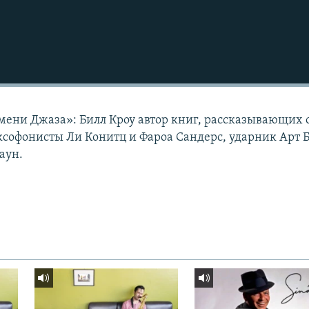
мени Джаза»: Билл Кроу автор книг, рассказывающих 
софонисты Ли Конитц и Фароа Сандерс, ударник Арт 
аун.