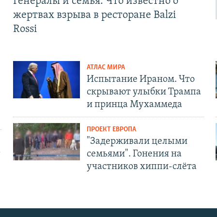
Генералы и семья. Что известно о
жертвах взрыва в ресторане Balzi
Rossi
АТЛАС МИРА
Испытание Ираном. Что
скрывают улыбки Трампа
и принца Мухаммеда
ПРОЕКТ ЕВРОПА
"Задерживали целыми
т
семьями". Гонения на
участников хиппи-слёта