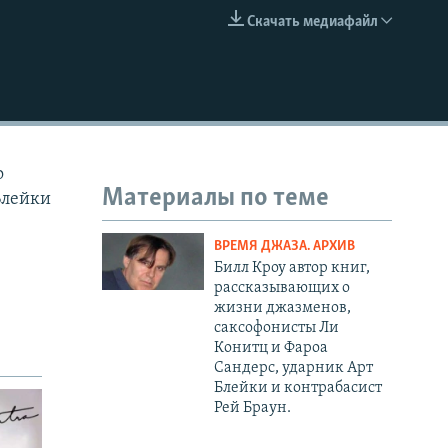
Скачать медиафайл
EMBED
о
Материалы по теме
Блейки
ВРЕМЯ ДЖАЗА. АРХИВ
Билл Кроу автор книг,
рассказывающих о
жизни джазменов,
саксофонисты Ли
Конитц и Фароа
Сандерс, ударник Арт
Блейки и контрабасист
Рей Браун.