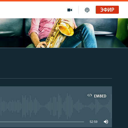
ЭФИР
EMBED
able
52:59