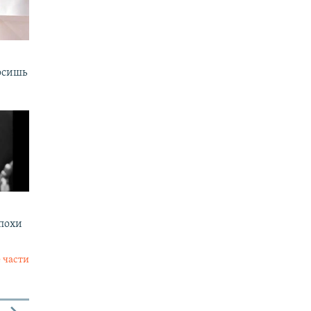
осишь
эпохи
 части