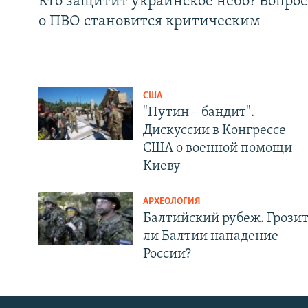
Кто защитит украинское небо? Вопрос
о ПВО становится критическим
США
"Путин – бандит".
Дискуссии в Конгрессе
США о военной помощи
Киеву
АРХЕОЛОГИЯ
Балтийский рубеж. Грози
ли Балтии нападение
России?