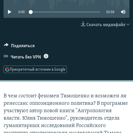
РАСПИСАНИЕ ВЕЩАНИЯ
0:00
52:59
ПОДПИШИТЕСЬ НА РАССЫЛКУ
Скачать медиафайл
СОЦИАЛЬНЫЕ СЕТИ
Поделиться
Читать без VPN
Приоритетный источник в Google
Все сайты РСЕ/РС
В чем состоит феномен Тимошенко и возможен ли
ренессанс оппозиционного политика? В программе
участвуют автор новой книги "Антропология
власти. Юлия Тимошенко", руководитель отдела
гуманитарных исследований Российского