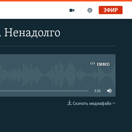
ЭФИР
. Ненадолго
EMBED
able
3:16
Скачать медиафайл
EMBED