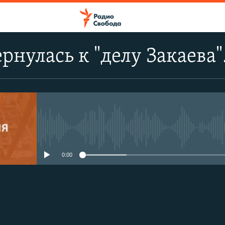
рнулась к "делу Закаева"
No media source currently avail
0:00