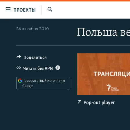
Ссылки
ПРОЕКТЫ
для
Искать
упрощенного
ПРОГРАММЫ
26 октября 2010
Польша ве
доступа
ПОДКАСТЫ
Вернуться
АВТОРСКИЕ ПРОЕКТЫ
к
основному
ЦИТАТЫ СВОБОДЫ
Поделиться
содержанию
МНЕНИЯ
Читать без VPN
Вернутся
КУЛЬТУРА
к
Приоритетный источник в
главной
Google
IDEL.РЕАЛИИ
навигации
КАВКАЗ.РЕАЛИИ
Вернутся
Pop-out player
к
СЕВЕР.РЕАЛИИ
поиску
СИБИРЬ.РЕАЛИИ