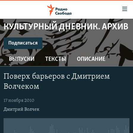
Ссылки
для
упрощенного
КУЛЬТУРНЫЙ ДНЕВНИК. АРХИВ
ПРОГРАММЫ
доступа
ПОДКАСТЫ
Подписаться
Вернуться
к
ПОДПИСАТЬСЯ
АВТОРСКИЕ ПРОЕКТЫ
основному
ВЫПУСКИ
ТЕКСТЫ
ОПИСАНИЕ
ЦИТАТЫ СВОБОДЫ
содержанию
CastBox
Вернутся
МНЕНИЯ
Поверх барьеров с Дмитрием
к
КУЛЬТУРА
Волчеком
главной
Подписаться
навигации
IDEL.РЕАЛИИ
17 ноября 2010
Вернутся
КАВКАЗ.РЕАЛИИ
Дмитрий Волчек
к
СЕВЕР.РЕАЛИИ
поиску
СИБИРЬ.РЕАЛИИ