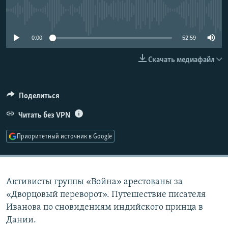
РАСПИСАНИЕ ВЕЩАНИЯ
No media source currently available
ПОДПИШИТЕСЬ НА РАССЫЛКУ
0:00
52:59
СОЦИАЛЬНЫЕ СЕТИ
Скачать медиафайл
Поделиться
Читать без VPN
Все сайты РСЕ/РС
Приоритетный источник в Google
Активисты группы «Война» арестованы за
«Дворцовый переворот». Путешествие писателя
Иванова по сновидениям индийского принца в
Дании.