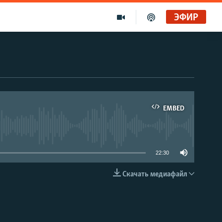
ЭФИР
EMBED
able
22:30
Скачать медиафайл
EMBED