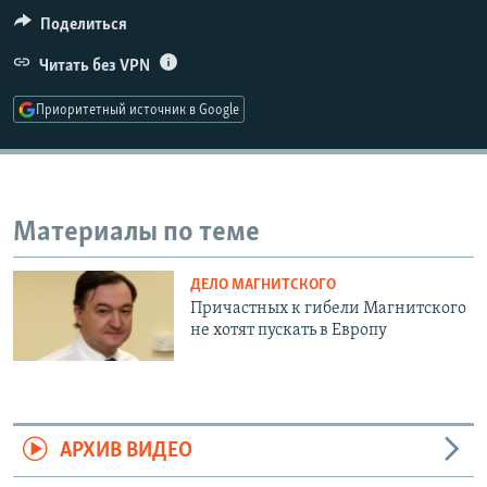
РАСПИСАНИЕ ВЕЩАНИЯ
Поделиться
ПОДПИШИТЕСЬ НА РАССЫЛКУ
Читать без VPN
Приоритетный источник в Google
СОЦИАЛЬНЫЕ СЕТИ
Материалы по теме
Все сайты РСЕ/РС
ДЕЛО МАГНИТСКОГО
Причастных к гибели Магнитского
не хотят пускать в Европу
АРХИВ ВИДЕО