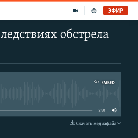
ЭФИР
следствиях обстрела
EMBED
able
2:58
Скачать медиафайл
EMBED