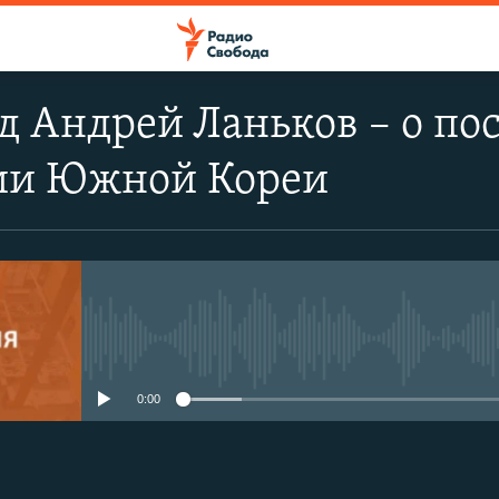
д Андрей Ланьков – о по
ии Южной Кореи
No media source currently avail
0:00