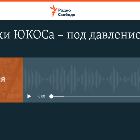
ки ЮКОСа – под давлени
No media source currently avail
0:00