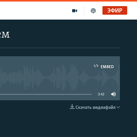
ЭФИР
ем
EMBED
able
3:42
Скачать медиафайл
EMBED