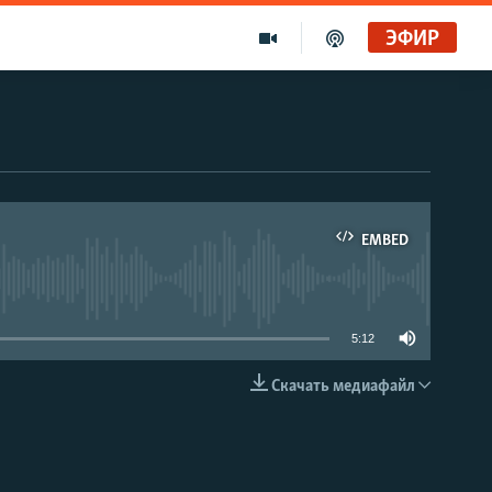
ЭФИР
я
EMBED
able
5:12
Скачать медиафайл
EMBED