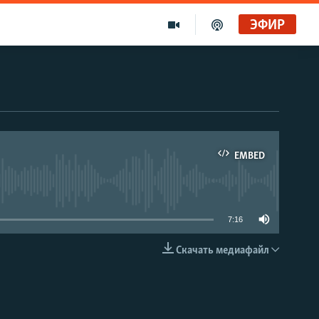
ЭФИР
EMBED
able
7:16
Скачать медиафайл
EMBED