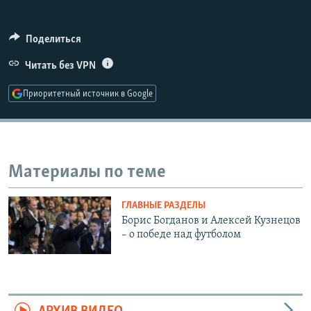
РАСПИСАНИЕ ВЕЩАНИЯ
ПОДПИШИТЕСЬ НА РАССЫЛКУ
Поделиться
Читать без VPN
СОЦИАЛЬНЫЕ СЕТИ
Приоритетный источник в Google
Все сайты РСЕ/РС
Материалы по теме
ГЛАВНЫЕ РАЗДЕЛЫ
Борис Богданов и Алексей Кузнецов
– о победе над футболом