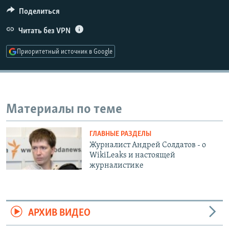
РАСПИСАНИЕ ВЕЩАНИЯ
Поделиться
ПОДПИШИТЕСЬ НА РАССЫЛКУ
Читать без VPN
Приоритетный источник в Google
СОЦИАЛЬНЫЕ СЕТИ
Материалы по теме
Все сайты РСЕ/РС
ГЛАВНЫЕ РАЗДЕЛЫ
Журналист Андрей Солдатов - о
WikiLeaks и настоящей
журналистике
АРХИВ ВИДЕО