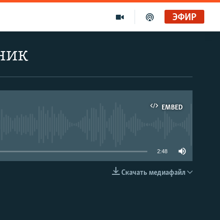
ЭФИР
ник
EMBED
able
2:48
Скачать медиафайл
EMBED