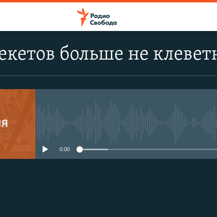
кетов больше не клевет
No media source currently avail
0:00