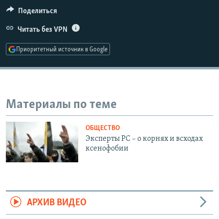
РАСПИСАНИЕ ВЕЩАНИЯ
Поделиться
ПОДПИШИТЕСЬ НА РАССЫЛКУ
Читать без VPN
Приоритетный источник в Google
СОЦИАЛЬНЫЕ СЕТИ
Материалы по теме
Все сайты РСЕ/РС
ОБЩЕСТВО
Эксперты РС – о корнях и всходах
ксенофобии
АРХИВ ВИДЕО