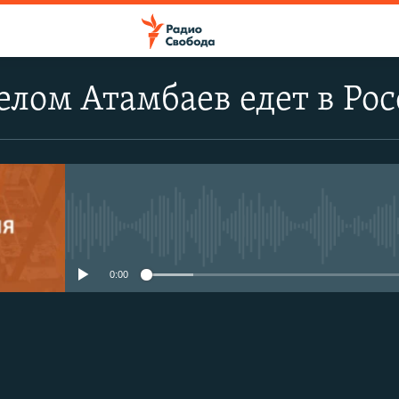
лом Атамбаев едет в Ро
No media source currently avail
0:00