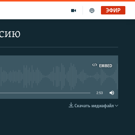
ЭФИР
ссию
EMBED
able
2:53
Скачать медиафайл
EMBED