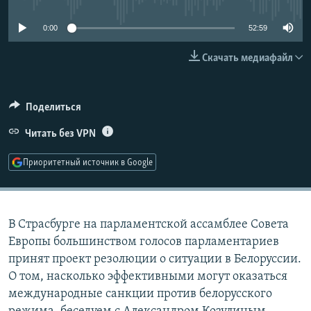
РАСПИСАНИЕ ВЕЩАНИЯ
0:00
52:59
ПОДПИШИТЕСЬ НА РАССЫЛКУ
Скачать медиафайл
СОЦИАЛЬНЫЕ СЕТИ
Поделиться
Читать без VPN
Приоритетный источник в Google
Все сайты РСЕ/РС
В Страсбурге на парламентской ассамблее Совета
Европы большинством голосов парламентариев
принят проект резолюции о ситуации в Белоруссии.
О том, насколько эффективными могут оказаться
международные санкции против белорусского