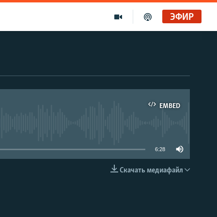
ЭФИР
EMBED
able
6:28
Скачать медиафайл
EMBED