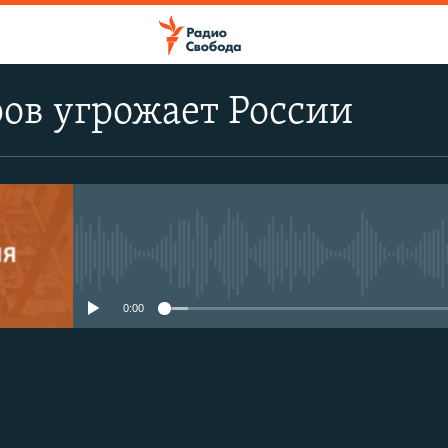
ов угрожает России
No media source currently avail
0:00