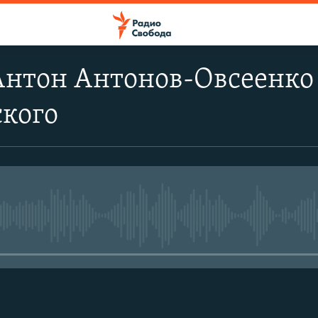
нтон Антонов-Овсеенко -
ского
No media source currently avail