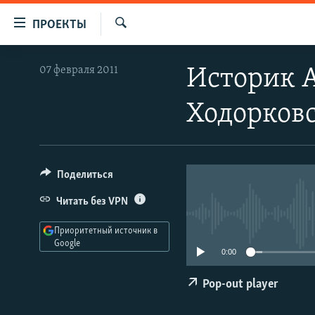
Ссылки
ПРОЕКТЫ
для
Искать
упрощенного
ПРОГРАММЫ
07 февраля 2011
Историк А
доступа
ПОДКАСТЫ
Вернуться
Ходорков
АВТОРСКИЕ ПРОЕКТЫ
к
основному
ЦИТАТЫ СВОБОДЫ
содержанию
МНЕНИЯ
Вернутся
Поделиться
КУЛЬТУРА
к
Читать без VPN
главной
IDEL.РЕАЛИИ
навигации
Приоритетный источник в
КАВКАЗ.РЕАЛИИ
Вернутся
Google
0:00
к
СЕВЕР.РЕАЛИИ
поиску
Pop-out player
СИБИРЬ.РЕАЛИИ