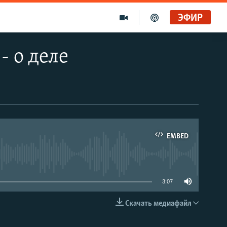
ЭФИР
 о деле
EMBED
able
3:07
Скачать медиафайл
EMBED