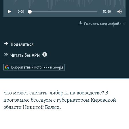
РАСПИСАНИЕ ВЕЩАНИЯ
0:00
52:59
ПОДПИШИТЕСЬ НА РАССЫЛКУ
Скачать медиафайл
СОЦИАЛЬНЫЕ СЕТИ
Поделиться
Читать без VPN
Приоритетный источник в Google
Все сайты РСЕ/РС
Что может сделать либерал на воеводстве? В
программе беседуем с губернатором Кировской
области Никитой Белых.