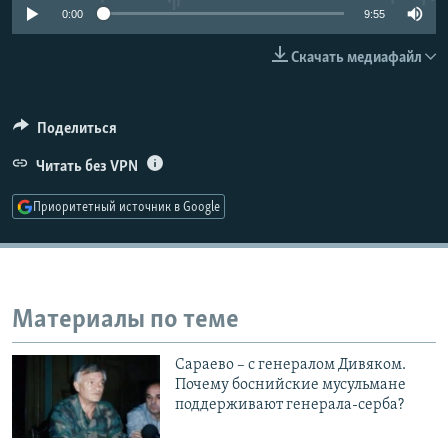
0:00
9:55
РАСПИСАНИЕ ВЕЩАНИЯ
ПОДПИШИТЕСЬ НА РАССЫЛКУ
Скачать медиафайл
СОЦИАЛЬНЫЕ СЕТИ
Поделиться
Читать без VPN
Приоритетный источник в Google
Все сайты РСЕ/РС
Материалы по теме
Сараево – с генералом Дивяком.
Почему боснийские мусульмане
поддерживают генерала-серба?