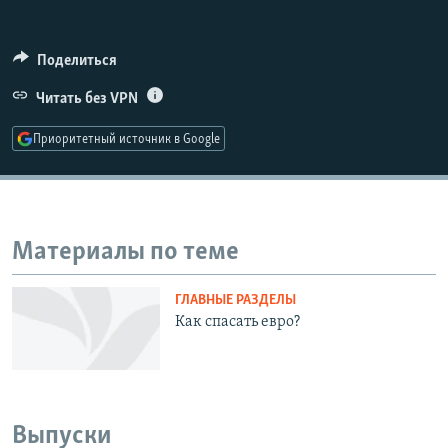
РАСПИСАНИЕ ВЕЩАНИЯ
ПОДПИШИТЕСЬ НА РАССЫЛКУ
Поделиться
Читать без VPN
СОЦИАЛЬНЫЕ СЕТИ
Приоритетный источник в Google
Все сайты РСЕ/РС
Материалы по теме
ГЛАВНЫЕ РАЗДЕЛЫ
Как спасать евро?
Выпуски