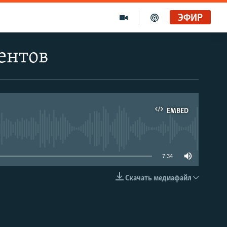
ЭФИР
ентов
EMBED
able
7:34
Скачать медиафайл
EMBED