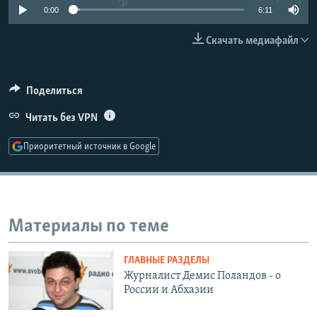
0:00
6:11
РАСПИСАНИЕ ВЕЩАНИЯ
ПОДПИШИТЕСЬ НА РАССЫЛКУ
Скачать медиафайл
СОЦИАЛЬНЫЕ СЕТИ
Поделиться
Читать без VPN
Приоритетный источник в Google
Все сайты РСЕ/РС
Материалы по теме
ГЛАВНЫЕ РАЗДЕЛЫ
Журналист Демис Поландов - о
России и Абхазии