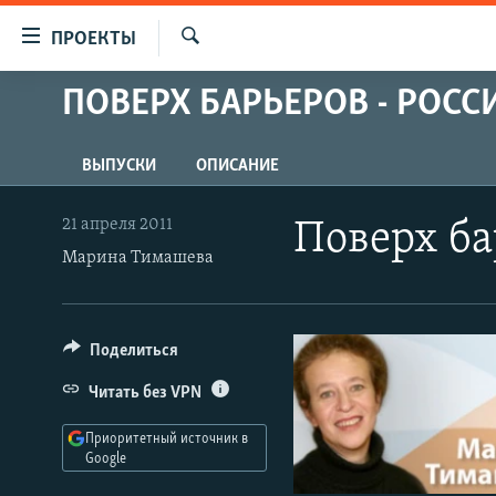
Ссылки
ПРОЕКТЫ
для
Искать
упрощенного
ПОВЕРХ БАРЬЕРОВ - РОСС
ПРОГРАММЫ
доступа
ПОДКАСТЫ
Вернуться
ВЫПУСКИ
ОПИСАНИЕ
АВТОРСКИЕ ПРОЕКТЫ
к
основному
ЦИТАТЫ СВОБОДЫ
21 апреля 2011
Поверх ба
содержанию
Марина Тимашева
МНЕНИЯ
Вернутся
КУЛЬТУРА
к
главной
IDEL.РЕАЛИИ
Поделиться
навигации
КАВКАЗ.РЕАЛИИ
Вернутся
Читать без VPN
к
СЕВЕР.РЕАЛИИ
поиску
Приоритетный источник в
СИБИРЬ.РЕАЛИИ
Google