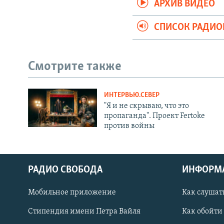
АРХИВ ВИДЕО
СПИСОК РАДИ
Смотрите также
ИНТЕРВЬЮ.СЕВЕР
"Я и не скрываю, что это
пропаганда". Проект Fertoke
против войны
РАДИО СВОБОДА
ИНФОРМ
Мобильное приложение
Как слушат
СОЦИАЛЬНЫЕ СЕТИ
Стипендия имени Петра Вайля
Как обойти