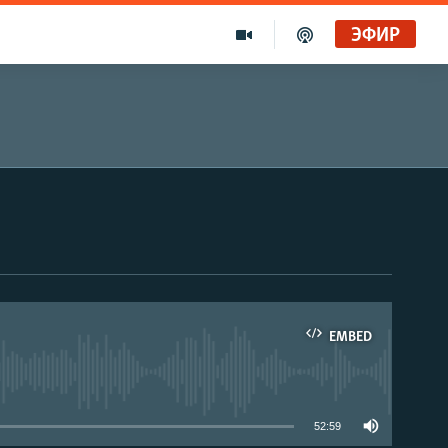
ЭФИР
EMBED
able
52:59