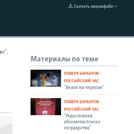
Скачать медиафайл
EMBED
ве".
Материалы по теме
ПОВЕРХ БАРЬЕРОВ -
РОССИЙСКИЙ ЧАС
''Белое на черном''
ПОВЕРХ БАРЬЕРОВ -
РОССИЙСКИЙ ЧАС
''Родословная
абсолютистского
государства''