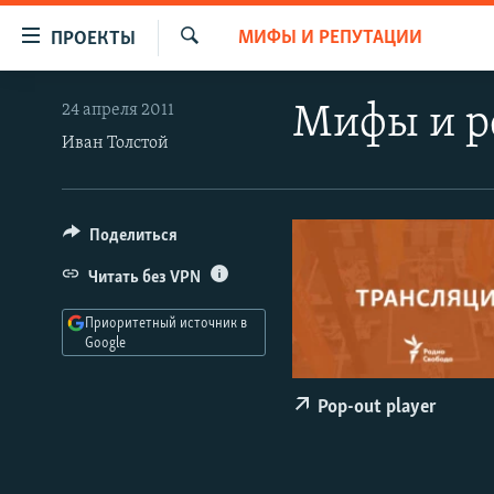
Ссылки
МИФЫ И РЕПУТАЦИИ
ПРОЕКТЫ
для
Искать
упрощенного
ПРОГРАММЫ
24 апреля 2011
Мифы и р
доступа
ПОДКАСТЫ
Иван Толстой
Вернуться
АВТОРСКИЕ ПРОЕКТЫ
к
основному
ЦИТАТЫ СВОБОДЫ
Поделиться
содержанию
МНЕНИЯ
Вернутся
Читать без VPN
КУЛЬТУРА
к
Приоритетный источник в
главной
IDEL.РЕАЛИИ
Google
навигации
КАВКАЗ.РЕАЛИИ
Вернутся
Pop-out player
к
СЕВЕР.РЕАЛИИ
поиску
СИБИРЬ.РЕАЛИИ