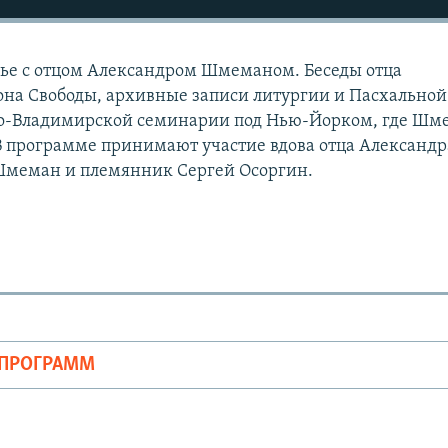
нье с отцом Александром Шмеманом. Беседы отца
на Свободы, архивные записи литургии и Пасхальной
то-Владимирской семинарии под Нью-Йорком, где Шм
В программе принимают участие вдова отца Александр
Шмеман и племянник Сергей Осоргин.
ОПРОГРАММ