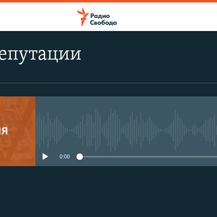
епутации
No media source currently avail
0:00