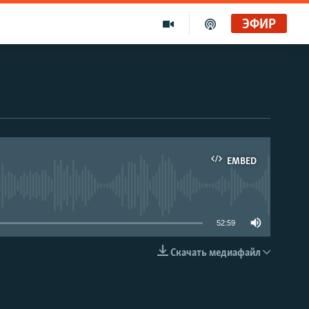
ЭФИР
EMBED
able
52:59
Скачать медиафайл
EMBED