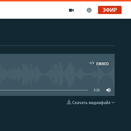
ЭФИР
EMBED
able
3:20
Скачать медиафайл
EMBED