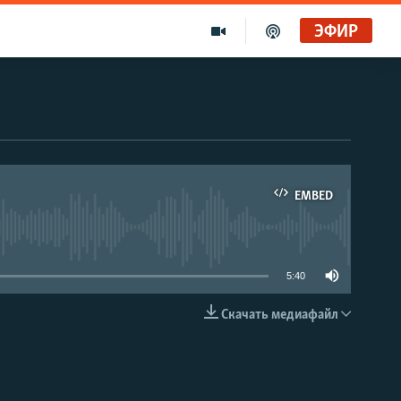
ЭФИР
Голоса и темы XX века на архивных пленках. Время гостей. Владислав Белов, директор Центра германских исследований Института Европы
Радио Свобода
"Убить нормальную экономику – это убить страну"
EMBED
Радио Свобода Live
able
5:40
Скачать медиафайл
EMBED