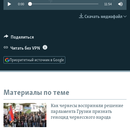
0:00
11:54
РАСПИСАНИЕ ВЕЩАНИЯ
ПОДПИШИТЕСЬ НА РАССЫЛКУ
Скачать медиафайл
СОЦИАЛЬНЫЕ СЕТИ
Поделиться
Читать без VPN
Приоритетный источник в Google
Все сайты РСЕ/РС
Материалы по теме
Как черкесы восприняли решение
парламента Грузии признать
геноцид черкесского народа