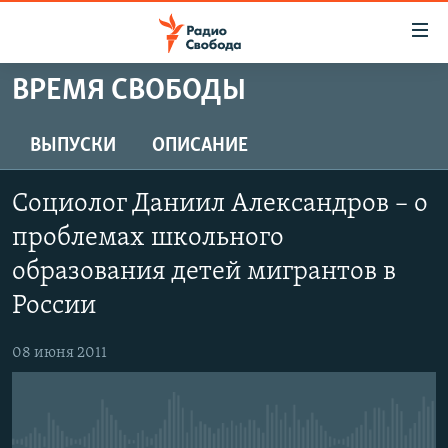
Ссылки
для
упрощенного
ВРЕМЯ СВОБОДЫ
ПРОГРАММЫ
доступа
ПОДКАСТЫ
ВЫПУСКИ
ОПИСАНИЕ
Вернуться
к
АВТОРСКИЕ ПРОЕКТЫ
основному
Социолог Даниил Александров – о
ЦИТАТЫ СВОБОДЫ
содержанию
проблемах школьного
Вернутся
МНЕНИЯ
образования детей мигрантов в
к
КУЛЬТУРА
главной
России
навигации
IDEL.РЕАЛИИ
Вернутся
08 июня 2011
КАВКАЗ.РЕАЛИИ
к
СЕВЕР.РЕАЛИИ
поиску
СИБИРЬ.РЕАЛИИ