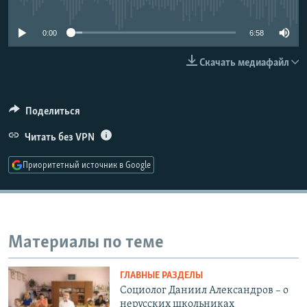
No media source currently available
РАСПИСАНИЕ ВЕЩАНИЯ
0:00
6:58
ПОДПИШИТЕСЬ НА РАССЫЛКУ
Скачать медиафайл
СОЦИАЛЬНЫЕ СЕТИ
Поделиться
Читать без VPN
Все сайты РСЕ/РС
Приоритетный источник в Google
Материалы по теме
ГЛАВНЫЕ РАЗДЕЛЫ
Социолог Даниил Александров – о
нерусских школьниках