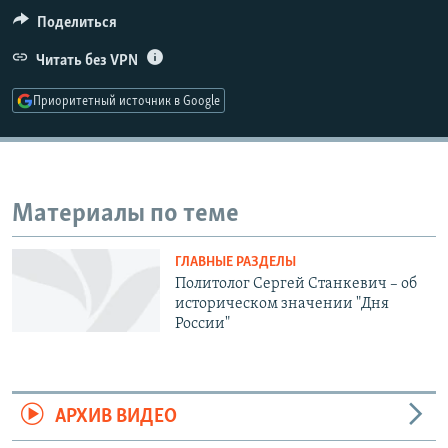
РАСПИСАНИЕ ВЕЩАНИЯ
Поделиться
ПОДПИШИТЕСЬ НА РАССЫЛКУ
Читать без VPN
Приоритетный источник в Google
СОЦИАЛЬНЫЕ СЕТИ
Материалы по теме
Все сайты РСЕ/РС
ГЛАВНЫЕ РАЗДЕЛЫ
Политолог Сергей Станкевич – об
историческом значении "Дня
России"
АРХИВ ВИДЕО