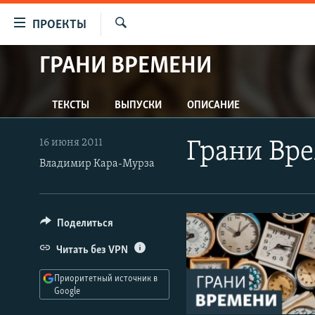
Ссылки
ПРОЕКТЫ
для
Искать
упрощенного
ГРАНИ ВРЕМЕНИ
ПРОГРАММЫ
доступа
ПОДКАСТЫ
Вернуться
ТЕКСТЫ
ВЫПУСКИ
ОПИСАНИЕ
АВТОРСКИЕ ПРОЕКТЫ
к
основному
ЦИТАТЫ СВОБОДЫ
16 июня 2011
Грани Вр
содержанию
МНЕНИЯ
Владимир Кара-Мурза
Вернутся
КУЛЬТУРА
к
главной
IDEL.РЕАЛИИ
Поделиться
навигации
КАВКАЗ.РЕАЛИИ
Вернутся
Читать без VPN
к
СЕВЕР.РЕАЛИИ
поиску
Приоритетный источник в
СИБИРЬ.РЕАЛИИ
Google