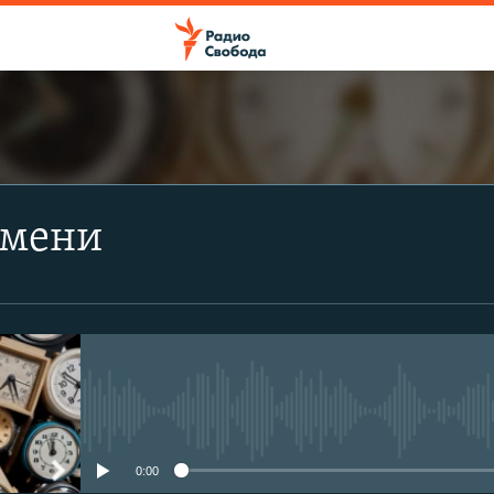
ПОДПИСАТЬСЯ
емени
Apple Podcasts
Spotify
CastBox
No media source currently avail
Подписаться
0:00