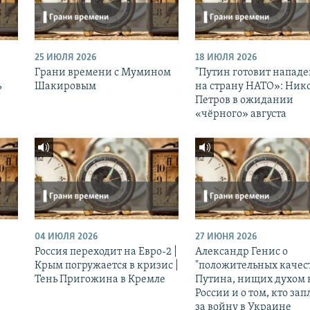
25 ИЮЛЯ 2026
18 ИЮЛЯ 2026
Грани времени с Мумином
"Путин готовит напад
ь
Шакировым
на страну НАТО»: Ник
Петров в ожидании
«чёрного» августа
04 ИЮЛЯ 2026
27 ИЮНЯ 2026
Россия переходит на Евро-2 |
Александр Генис о
Крым погружается в кризис |
"положительных качес
Тень Пригожина в Кремле
Путина, нищих духом 
России и о том, кто зап
за войну в Украине