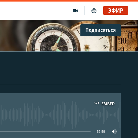
ЭФИР
Подписаться
EMBED
able
52:59