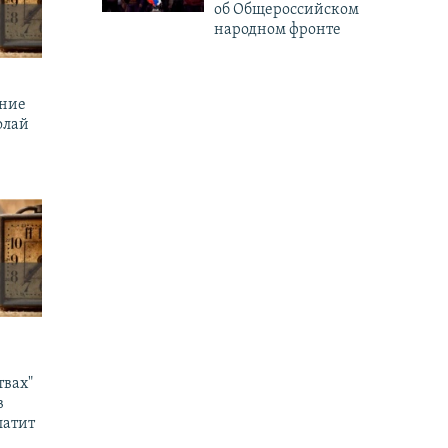
об Общероссийском
народном фронте
ение
олай
твах"
в
латит