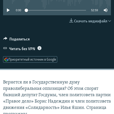
РАСПИСАНИЕ ВЕЩАНИЯ
0:00
52:59
ПОДПИШИТЕСЬ НА РАССЫЛКУ
Скачать медиафайл
СОЦИАЛЬНЫЕ СЕТИ
Поделиться
Читать без VPN
Приоритетный источник в Google
Все сайты РСЕ/РС
Вернется ли в Государственную думу
праволиберальная оппозиция? Об этом спорят
бывший депутат Госдумы, член политсовета партии
«Правое дело» Борис Надеждин и член политсовета
движения «Солидарность» Илья Яшин. Страница