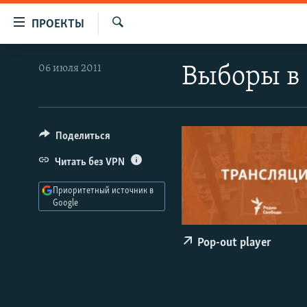
Ссылки
ПРОЕКТЫ
для
Искать
упрощенного
ПРОГРАММЫ
06 июля 2011
Выборы в 
доступа
ПОДКАСТЫ
Вернуться
АВТОРСКИЕ ПРОЕКТЫ
к
основному
ЦИТАТЫ СВОБОДЫ
Поделиться
содержанию
МНЕНИЯ
Читать без VPN
Вернутся
КУЛЬТУРА
к
Приоритетный источник в
главной
Google
IDEL.РЕАЛИИ
навигации
КАВКАЗ.РЕАЛИИ
Вернутся
Pop-out player
к
СЕВЕР.РЕАЛИИ
поиску
СИБИРЬ.РЕАЛИИ