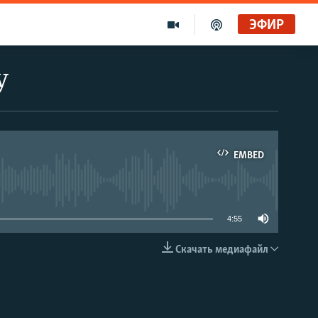
ЭФИР
у
EMBED
able
4:55
Скачать медиафайл
EMBED