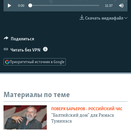
РАСПИСАНИЕ ВЕЩАНИЯ
0:00
11:37
ПОДПИШИТЕСЬ НА РАССЫЛКУ
Скачать медиафайл
СОЦИАЛЬНЫЕ СЕТИ
Поделиться
Читать без VPN
Приоритетный источник в Google
Все сайты РСЕ/РС
Материалы по теме
ПОВЕРХ БАРЬЕРОВ - РОССИЙСКИЙ ЧАС
''Балтийский дом'' для Римаса
Туминаса