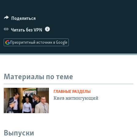
РАСПИСАНИЕ ВЕЩАНИЯ
ПОДПИШИТЕСЬ НА РАССЫЛКУ
Поделиться
Читать без VPN
СОЦИАЛЬНЫЕ СЕТИ
Приоритетный источник в Google
Все сайты РСЕ/РС
Материалы по теме
ГЛАВНЫЕ РАЗДЕЛЫ
Киев митингующий
Выпуски