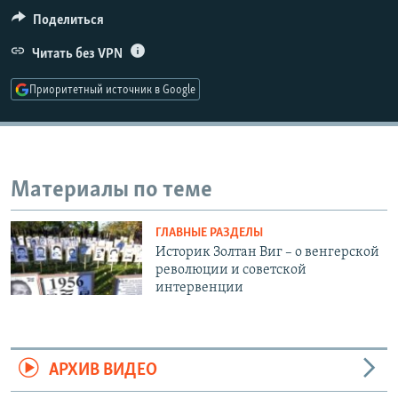
РАСПИСАНИЕ ВЕЩАНИЯ
Поделиться
ПОДПИШИТЕСЬ НА РАССЫЛКУ
Читать без VPN
Приоритетный источник в Google
СОЦИАЛЬНЫЕ СЕТИ
Материалы по теме
Все сайты РСЕ/РС
ГЛАВНЫЕ РАЗДЕЛЫ
Историк Золтан Виг – о венгерской
революции и советской
интервенции
АРХИВ ВИДЕО