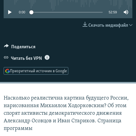
РАСПИСАНИЕ ВЕЩАНИЯ
0:00
52:59
ПОДПИШИТЕСЬ НА РАССЫЛКУ
Скачать медиафайл
СОЦИАЛЬНЫЕ СЕТИ
Поделиться
Читать без VPN
Приоритетный источник в Google
Все сайты РСЕ/РС
Насколько реалистична картина будущего России,
нарисованная Михаилом Ходорковским? Об этом
спорят активисты демократического движения
Александр Осовцов и Иван Стариков. Страница
программы