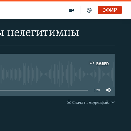
ЭФИР
ры нелегитимны
EMBED
able
3:20
Скачать медиафайл
EMBED