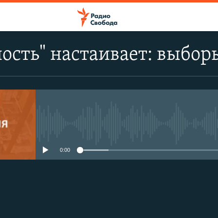
ость" настаивает: выбо
No media source currently avail
0:00