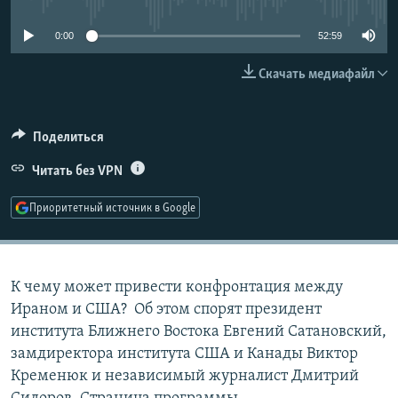
РАСПИСАНИЕ ВЕЩАНИЯ
0:00
52:59
ПОДПИШИТЕСЬ НА РАССЫЛКУ
Скачать медиафайл
СОЦИАЛЬНЫЕ СЕТИ
Поделиться
Читать без VPN
Приоритетный источник в Google
Все сайты РСЕ/РС
К чему может привести конфронтация между
Ираном и США? Об этом спорят президент
института Ближнего Востока Евгений Сатановский,
замдиректора института США и Канады Виктор
Кременюк и независимый журналист Дмитрий