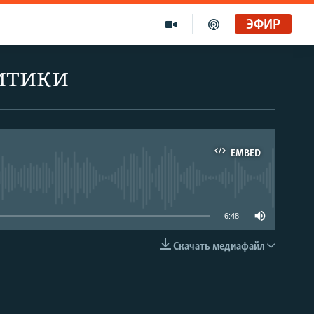
ЭФИР
литики
EMBED
able
6:48
Скачать медиафайл
EMBED