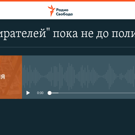
ирателей" пока не до по
No media source currently avail
0:00