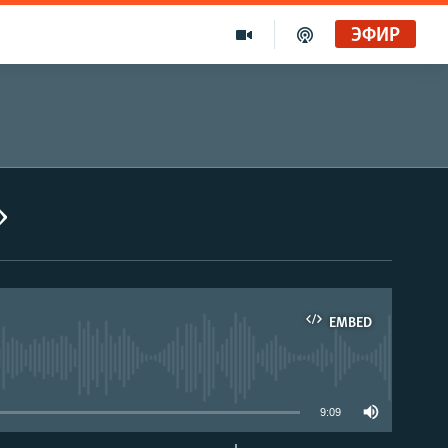
ЭФИР
»
EMBED
able
9:09