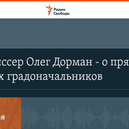
сер Олег Дорман - о пр
х градоначальников
No media source currently avail