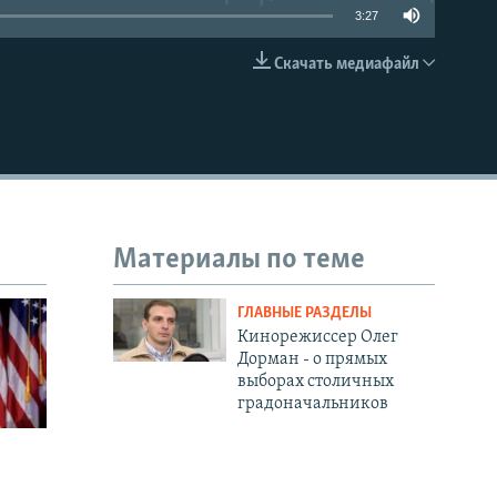
3:27
Скачать медиафайл
EMBED
Материалы по теме
ГЛАВНЫЕ РАЗДЕЛЫ
Кинорежиссер Олег
Дорман - о прямых
выборах столичных
градоначальников