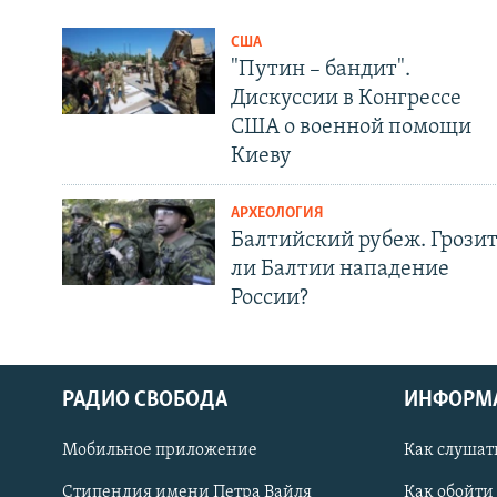
США
"Путин – бандит".
Дискуссии в Конгрессе
США о военной помощи
Киеву
АРХЕОЛОГИЯ
Балтийский рубеж. Грози
ли Балтии нападение
России?
РАДИО СВОБОДА
ИНФОРМ
Мобильное приложение
Как слушат
СОЦИАЛЬНЫЕ СЕТИ
Стипендия имени Петра Вайля
Как обойти