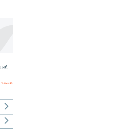
овый
 части