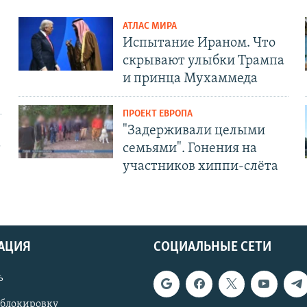
АТЛАС МИРА
Испытание Ираном. Что
скрывают улыбки Трампа
и принца Мухаммеда
ПРОЕКТ ЕВРОПА
"Задерживали целыми
т
семьями". Гонения на
участников хиппи-слёта
АЦИЯ
СОЦИАЛЬНЫЕ СЕТИ
ь
 блокировку