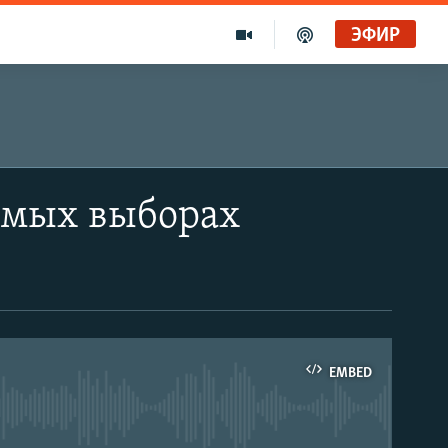
ЭФИР
ямых выборах
EMBED
able