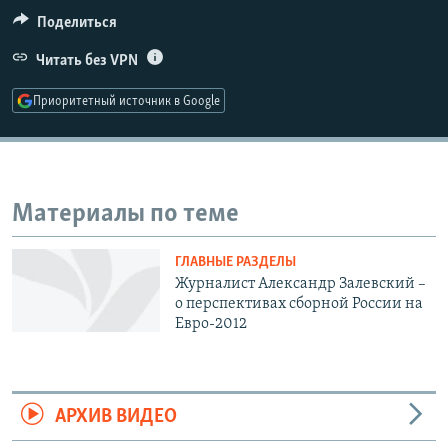
РАСПИСАНИЕ ВЕЩАНИЯ
Поделиться
ПОДПИШИТЕСЬ НА РАССЫЛКУ
Читать без VPN
Приоритетный источник в Google
СОЦИАЛЬНЫЕ СЕТИ
Материалы по теме
Все сайты РСЕ/РС
ГЛАВНЫЕ РАЗДЕЛЫ
Журналист Александр Залевский –
о перспективах сборной России на
Евро-2012
АРХИВ ВИДЕО