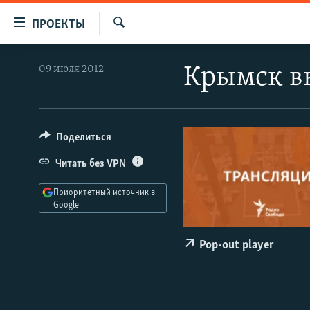
Ссылки
ПРОЕКТЫ
для
Искать
упрощенного
ПРОГРАММЫ
09 июля 2012
Крымск вы
доступа
ПОДКАСТЫ
Вернуться
АВТОРСКИЕ ПРОЕКТЫ
к
основному
ЦИТАТЫ СВОБОДЫ
Поделиться
содержанию
МНЕНИЯ
Читать без VPN
Вернутся
КУЛЬТУРА
к
Приоритетный источник в
главной
Google
IDEL.РЕАЛИИ
навигации
КАВКАЗ.РЕАЛИИ
Вернутся
Pop-out player
к
СЕВЕР.РЕАЛИИ
поиску
СИБИРЬ.РЕАЛИИ