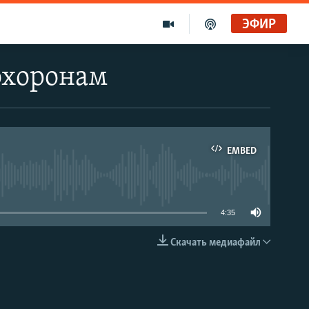
ЭФИР
охоронам
EMBED
able
4:35
Скачать медиафайл
EMBED