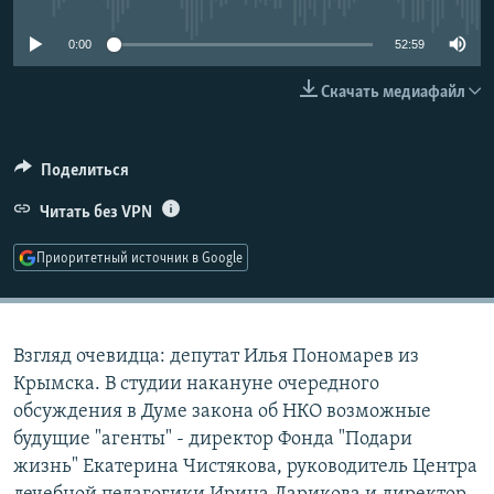
РАСПИСАНИЕ ВЕЩАНИЯ
0:00
52:59
ПОДПИШИТЕСЬ НА РАССЫЛКУ
Скачать медиафайл
СОЦИАЛЬНЫЕ СЕТИ
Поделиться
Читать без VPN
Приоритетный источник в Google
Все сайты РСЕ/РС
Взгляд очевидца: депутат Илья Пономарев из
Крымска. В студии накануне очередного
обсуждения в Думе закона об НКО возможные
будущие "агенты" - директор Фонда "Подари
жизнь" Екатерина Чистякова, руководитель Центра