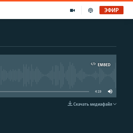
ЭФИР
EMBED
able
4:19
Скачать медиафайл
EMBED