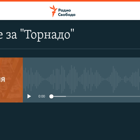
 за "Торнадо"
No media source currently avail
0:00