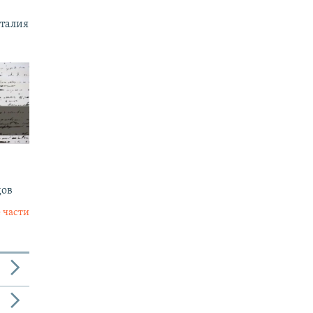
италия
дов
 части