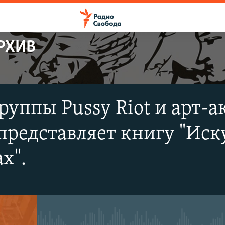
РХИВ
ПОДПИСАТЬСЯ
руппы Pussy Riot и арт-а
Apple Podcasts
редставляет книгу "Иск
CastBox
х".
Подписаться