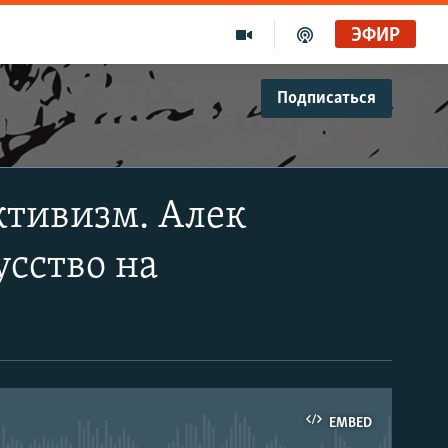
ЭФИР
Подписаться
ктивизм. Алек
усство на
EMBED