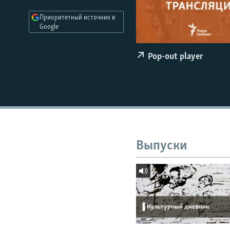
РАСПИСАНИЕ ВЕЩАНИЯ
Приоритетный источник в
ПОДПИШИТЕСЬ НА РАССЫЛКУ
Google
Pop-out player
Выпуски