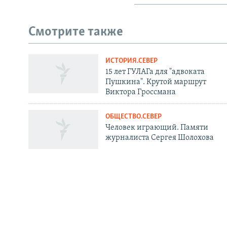
Смотрите также
ИСТОРИЯ.СЕВЕР
СОЦИАЛЬНЫЕ СЕТИ
15 лет ГУЛАГа для "адвоката
Пушкина". Крутой маршрут
Виктора Гроссмана
ОБЩЕСТВО.СЕВЕР
Человек играющий. Памяти
Все сайты РСЕ/РС
журналиста Сергея Шолохова
РАДИО СВОБОДА
ИНФОРМ
Мобильное приложение
Как слушат